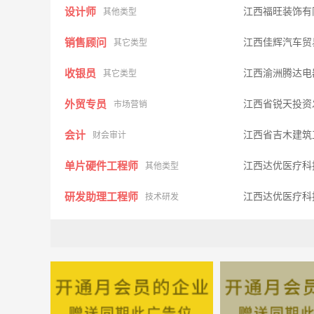
设计师
江西福旺装饰有
其他类型
销售顾问
江西佳辉汽车贸
其它类型
收银员
江西渝洲腾达电
其它类型
外贸专员
江西省锐天投资
市场营销
会计
江西省吉木建筑
财会审计
单片硬件工程师
江西达优医疗科
其他类型
研发助理工程师
江西达优医疗科
技术研发
业务代表
江西清华酒业有
其它类型
品质主管
江西达优医疗科
质控安检
策划人员
北极星营销工
其它类型