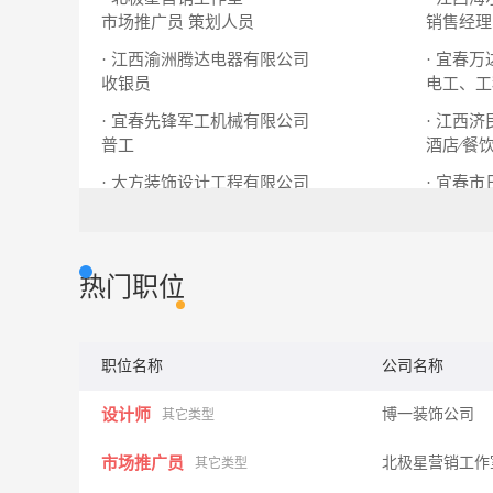
市场推广员
策划人员
销售经理
· 江西渝洲腾达电器有限公司
· 宜春
收银员
电工、工
· 宜春先锋军工机械有限公司
· 江西
普工
酒店∕餐
· 大方装饰设计工程有限公司
· 宜春
工程监理师
安装师傅
热门职位
职位名称
公司名称
设计师
博一装饰公司
其它类型
市场推广员
北极星营销工
其它类型