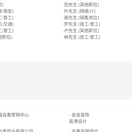
员]
· 范先生 [其他职位]
政/保安]
· 叶先生 [网络/IT]
工/普工]
· 谢先生 [销售岗位]
机/交通]
· 罗先生 [技工/普工]
工/普工]
· 卢先生 [其他职位]
他职位]
· 林先生 [技工/普工]
电器宜春营销中心
· 金良装饰
装潢设计
海尔思药业有限公司
· 宜春天顺货运