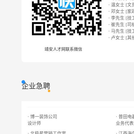
· 温女士 [文
· 邓女士 [家
· 李先生 [技
· 崔先生 [司
· 马先生 [技
· 卢女士 [其
靖安人才网联系微信
企业急聘
· 博一装饰公司
· 普田
设计师
业务代表
· 北极星营销工作室
· 江西