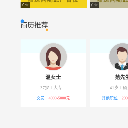
数控车床技术员
高安天孚光电技
工程机械
广告
广告
移动营业员，手机导购
凯胜手机城
市场营销
简历推荐
设计员
宜春欧派
其它类型
安全员
抚州市乐恩建筑
建筑房产
装修装潢设计
深圳太合装饰设
其他类型
促销员
南昌聚华通讯科
其它类型
温女士
范先
人事人员
宜春天顺货运
其它类型
下
37岁
大专
41岁
硕
财务经理
高安天孚光电技
财会审计
8000元
文员
4000-5000元
其他职位
20